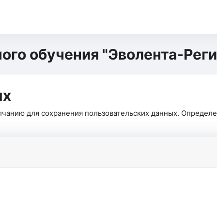
ого обучения "Эволента-Рег
ых
олчанию для сохранения пользовательских данных. Определ